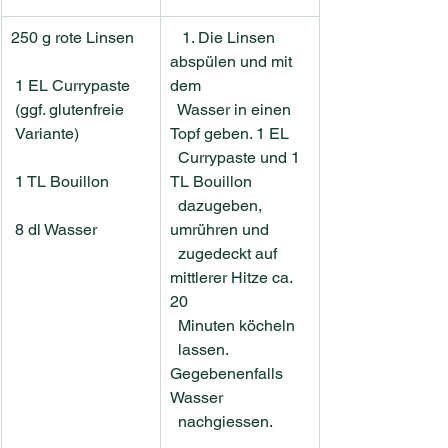
250 g rote Linsen
   1. Die Linsen 
abspülen und mit  
 1 EL Currypaste
dem
 (ggf. glutenfreie
  Wasser in einen 
 Variante)
Topf geben. 1 EL
  Currypaste und 1 
 1 TL Bouillon
TL Bouillon 
  dazugeben, 
 8 dl Wasser
umrühren und
  zugedeckt auf 
mittlerer Hitze ca. 
20
  Minuten köcheln
  lassen. 
Gegebenenfalls 
Wasser
  nachgiessen.