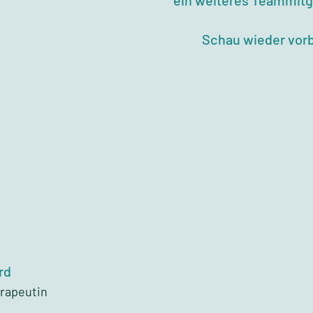
ein weiteres Teammitgl
Schau wieder vorb
rd
erapeutin