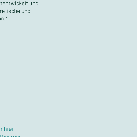
tentwickelt und
oretische und
n."
h hier