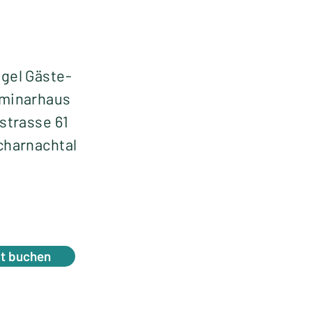
gel Gäste-
minarhaus
strasse 61
charnachtal
zt buchen