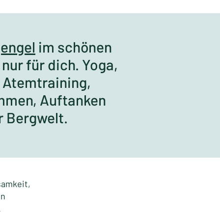
engel
im schönen
 nur für dich. Yoga,
, Atemtraining,
mmen, Auftanken
Bergwelt.​​​
samkeit,
on
​