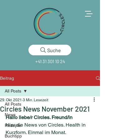
Suche
+41 31 301 10 24
Beitrag
All Posts
29. Okt. 2021
3 Min. Lesezeit
All Posts
Circles News November 2021
News
Hallo liebe/r Circles. Freund/in
Hier die News von Circles. Health in 
Rezepte
Kurzform. Einmal im Monat. 
Buchtipp