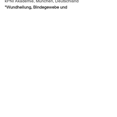
kPNI Akademie, München, Deutschland
"Wundheilung, Bindegewebe und 
Schmerz"
beim Masterstudiem für klinische 
Psychoneuroimmunologie
http:/kpni-akademie.de/ueber-
uns/dozenten-team/
20. und 21. November
Institut Ascend, Röftingen, Deutschland
"Intensivseminar Darmgesundheit"
https:institut-
ascend.org/intensivseminare-praxis/
25. November
Berner Fachhochschule für 
Gesundheit, Bern
"Störungen des Resoleomicsprozesses 
und der Einfluss auf 