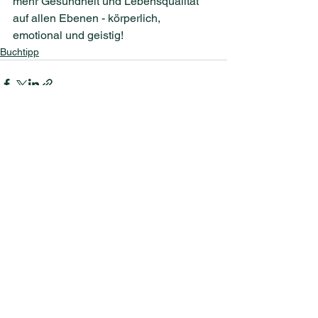
mehr Gesundheit und Lebensqualität 
auf allen Ebenen - körperlich, 
emotional und geistig!
Buchtipp
Alle ansehen
Aktuelle Beiträge