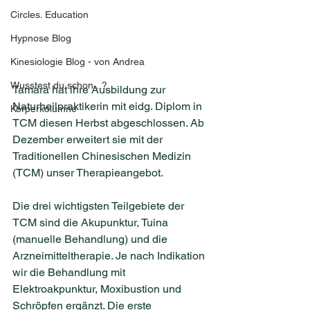
Circles. Education
Hypnose Blog
Kinesiologie Blog - von Andrea
Wusstest du schon...?
Tamara hat ihre Ausbildung zur 
Naturheilpraktikerin mit eidg. Diplom in 
Körperkolumne
TCM diesen Herbst abgeschlossen. Ab 
Dezember erweitert sie mit der 
Traditionellen Chinesischen Medizin 
(TCM) unser Therapieangebot.
Die drei wichtigsten Teilgebiete der 
TCM sind die Akupunktur, Tuina 
(manuelle Behandlung) und die 
Arzneimitteltherapie. Je nach Indikation 
wir die Behandlung mit 
Elektroakpunktur, Moxibustion und 
Schröpfen ergänzt. Die erste 