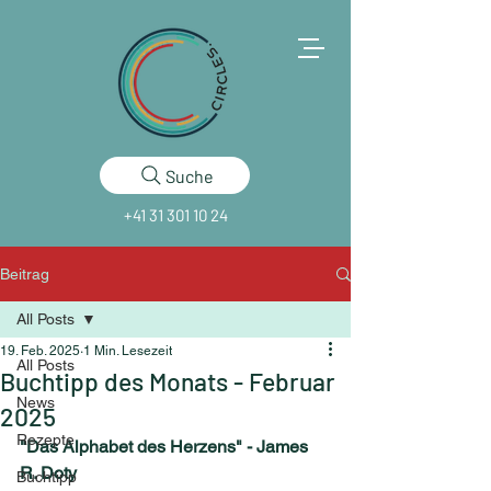
Suche
+41 31 301 10 24
Beitrag
All Posts
19. Feb. 2025
1 Min. Lesezeit
All Posts
Buchtipp des Monats - Februar
News
2025
Rezepte
"Das Alphabet des Herzens" - James 
R. Doty
Buchtipp