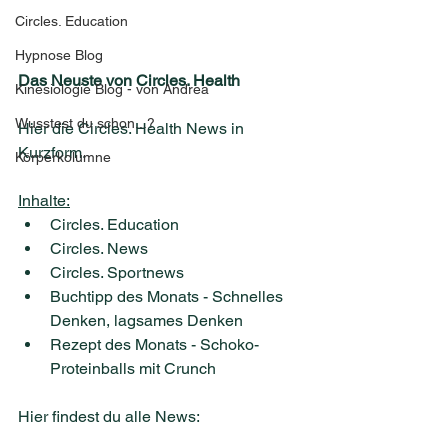
Circles. Education
Hypnose Blog
Das Neuste von Circles. Health
Kinesiologie Blog - von Andrea
Wusstest du schon...?
Hier die Circles. Health News in 
Kurzform.
Körperkolumne
Inhalte:
Circles. Education
Circles. News
Circles. Sportnews
Buchtipp des Monats - Schnelles 
Denken, lagsames Denken
Rezept des Monats - Schoko-
Proteinballs mit Crunch
Hier findest du alle News: