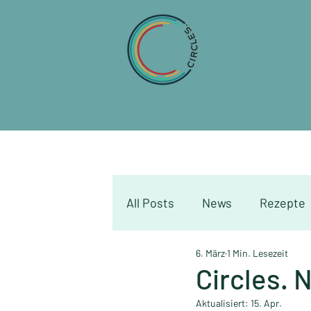
All Posts
News
Rezepte
6. März
1 Min. Lesezeit
Kinesiologie Blog - von And
Circles. 
Aktualisiert:
15. Apr.