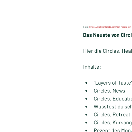
Foto: 
https://kultkraftplatz.com/der-maerz-ein-
Das Neuste von Circl
Hier die Circles. Hea
Inhalte:
"Layers of Taste
Circles. News
Circles. Educati
Wusstest du sch
Circles. Retreat
Circles. Kursan
Rezept des Monat