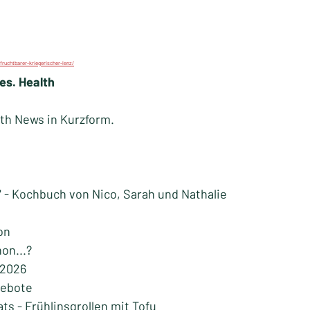
fruchtbarer-kriegerischer-lenz/
es. Health
lth News in Kurzform.
" - Kochbuch von Nico, Sarah und Nathalie
on
on...?
 2026
gebote
s - Frühlinsgrollen mit Tofu