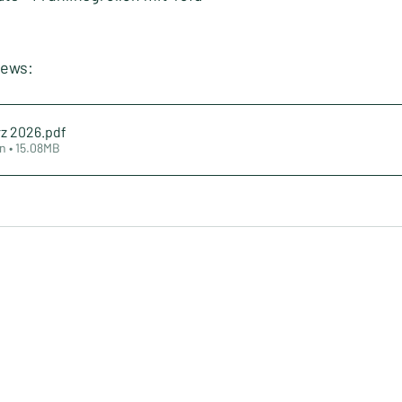
News:
rz 2026
.pdf
n • 15.08MB