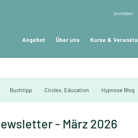
Anmelden
Angebot
Über uns
Kurse & Veransta
Buchtipp
Circles. Education
Hypnose Blog
rea
Wusstest du schon...?
Körperkolumne
Newsletter - März 2026