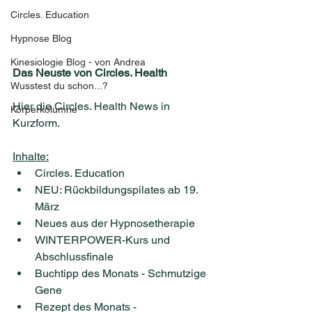
Circles. Education
Hypnose Blog
Kinesiologie Blog - von Andrea
Das Neuste von Circles. Health
Wusstest du schon...?
Hier die Circles. Health News in 
Körperkolumne
Kurzform.
Inhalte:
Circles. Education
NEU: Rückbildungspilates ab 19. 
März
Neues aus der Hypnosetherapie
WINTERPOWER-Kurs und 
Abschlussfinale
Buchtipp des Monats - Schmutzige 
Gene
Rezept des Monats - 